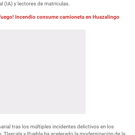
ial (IA) y lectores de matrículas.
 fuego! Incendio consume camioneta en Huazalingo
rial tras los múltiples incidentes delictivos en los
, Tlaxcala y Puebla ha acelerado la modernización de la