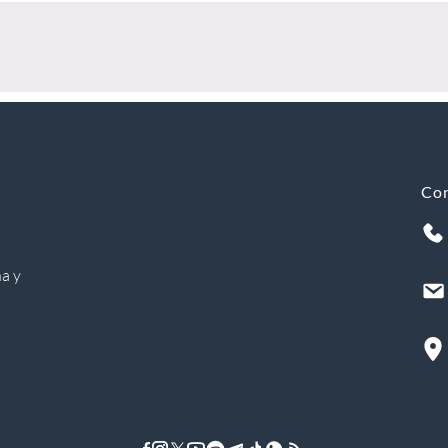
Co
a y