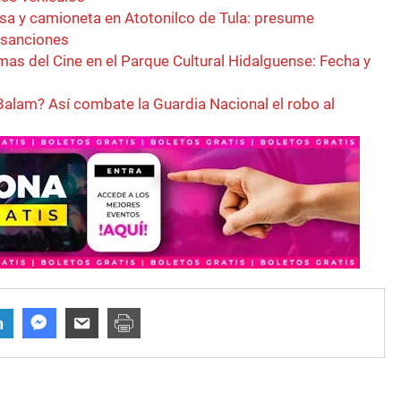
sa y camioneta en Atotonilco de Tula: presume
r sanciones
as del Cine en el Parque Cultural Hidalguense: Fecha y
Balam? Así combate la Guardia Nacional el robo al
n