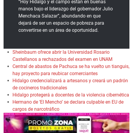
“Hoy Hidalgo y el campo están en buenas
manos bajo el liderazgo del gobernador Julio
Menchaca Salazar”, abundando en que
dejará de ser un espacio de pobreza para
convertirse en un área de oportunidad.
Sheinbaum ofrece abrir la Universidad Rosario
Castellanos a rechazados del examen en UNAM
Central de abastos de Pachuca se ha vuelto un tianguis,
hay proyecto para reubicar comerciantes
Hidalgo credencializará a artesanos y creará un padrón
de cocineros tradicionales
Hidalgo protegerá a docentes de la violencia cibernética
Hermano de ‘El Mencho’ se declara culpable en EU de
cargos de narcotráfico