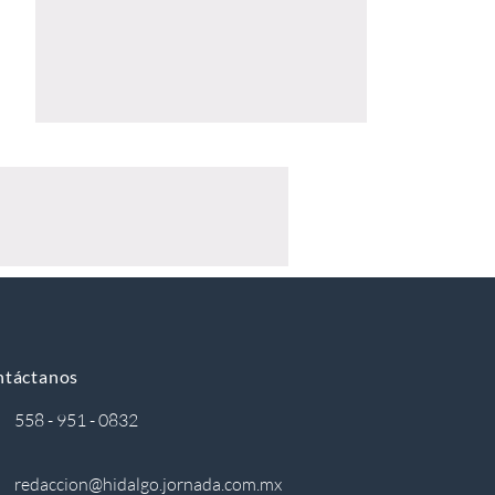
ntáctanos
558 - 951 - 0832
redaccion@hidalgo.jornada.com.mx