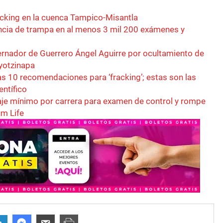
acking en la cuenca Tampico-Misantla
cia de trampa en al menos 3 mil 200 exámenes y
ernador de Guerrero Ángel Aguirre por ocultamiento de
Ayotzinapa
s 10 recomendaciones para ‘fracking’; estas son las
entífico
je mínimo por carrera para examen de control y rompe
um Life