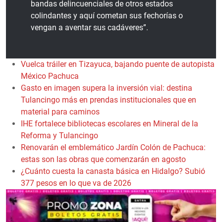
bandas delincuenciales de otros estados
colindantes y aquí cometan sus fechorías o
vengan a aventar sus cadáveres”.
Vuelca tráiler en Tizayuca, bajando puente de autopista
México Pachuca
Gasto en imagen supera la inversión vial: destina
Tulancingo más en prendas institucionales que en
material para caminos
IHE fortalece bibliotecas escolares en Mineral de la
Reforma y Tulancingo
Renovarán el emblemático Jardín Colón de Pachuca:
estas son las obras que comenzarán en agosto
¿Cuánto cuesta la canasta básica en Hidalgo? Subió
377 pesos en lo que va de 2026