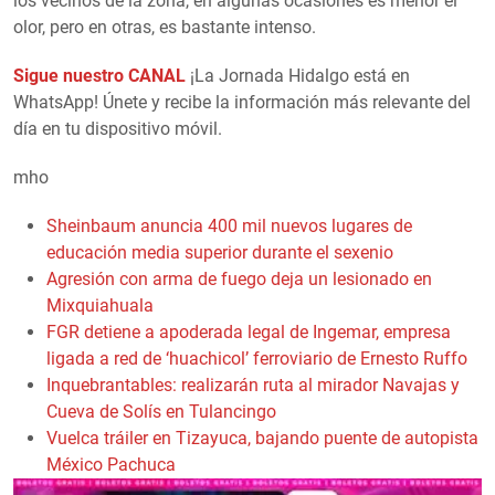
los vecinos de la zona, en algunas ocasiones es menor el
olor, pero en otras, es bastante intenso.
Sigue nuestro CANAL
¡La Jornada Hidalgo está en
WhatsApp! Únete y recibe la información más relevante del
día en tu dispositivo móvil.
mho
Sheinbaum anuncia 400 mil nuevos lugares de
educación media superior durante el sexenio
Agresión con arma de fuego deja un lesionado en
Mixquiahuala
FGR detiene a apoderada legal de Ingemar, empresa
ligada a red de ‘huachicol’ ferroviario de Ernesto Ruffo
Inquebrantables: realizarán ruta al mirador Navajas y
Cueva de Solís en Tulancingo
Vuelca tráiler en Tizayuca, bajando puente de autopista
México Pachuca