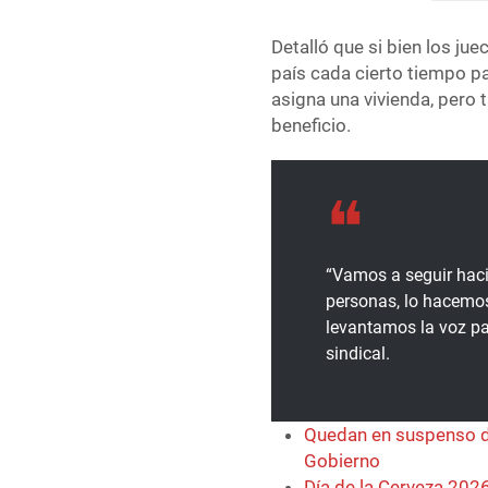
Detalló que si bien los ju
país cada cierto tiempo p
asigna una vivienda, pero
beneficio.
“Vamos a seguir haci
personas, lo hacemos
levantamos la voz par
sindical.
Quedan en suspenso do
Gobierno
Día de la Cerveza 2026