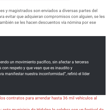
eces y magistrados son enviados a diversas partes del
ara evitar que adquieran compromisos con alguien, se les
 también se les hacen descuentos vía nómina por ese
endo un movimiento pacífico, sin afectar a terceras
 con respeto y que vean que es inaudito y
a manifestar nuestra inconformidad”, refirió el líder
s contratos para arrendar hasta 36 mil vehículos al
: este municipio de Hidalgo lo celebra con un festival de