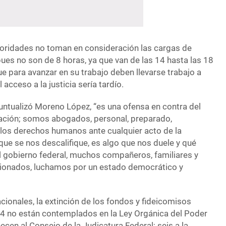
toridades no toman en consideración las cargas de
pues no son de 8 horas, ya que van de las 14 hasta las 18
que para avanzar en su trabajo deben llevarse trabajo a
 acceso a la justicia sería tardío.
puntualizó Moreno López, “es una ofensa en contra del
ración; somos abogados, personal, preparado,
a los derechos humanos ante cualquier acto de la
que se nos descalifique, es algo que nos duele y qué
l gobierno federal, muchos compañeros, familiares y
ionados, luchamos por un estado democrático y
ionales, la extinción de los fondos y fideicomisos
4 no están contemplados en la Ley Orgánica del Poder
ecen al Consejo de la Judicatura Federal; seis a la