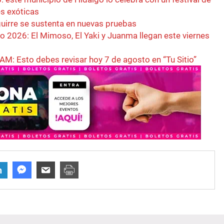
es exóticas
uirre se sustenta en nuevas pruebas
o 2026: El Mimoso, El Yaki y Juanma llegan este viernes
M: Esto debes revisar hoy 7 de agosto en “Tu Sitio”
n