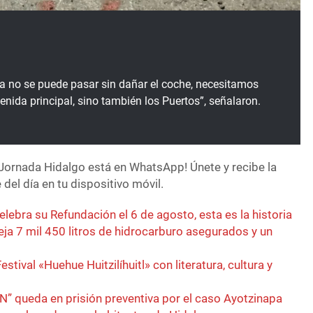
 no se puede pasar sin dañar el coche, necesitamos
enida principal, sino también los Puertos”, señalaron.
Jornada Hidalgo está en WhatsApp! Únete y recibe la
del día en tu dispositivo móvil.
elebra su Refundación el 6 de agosto, esta es la historia
eja 7 mil 450 litros de hidrocarburo asegurados y un
estival «Huehue Huitzilíhuitl» con literatura, cultura y
N” queda en prisión preventiva por el caso Ayotzinapa