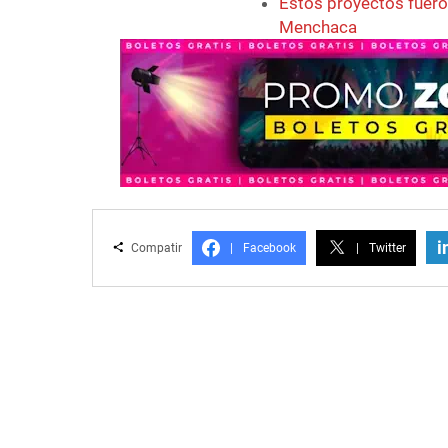
Estos proyectos fuero
Menchaca
i
Compatir
|
Facebook
|
Twitter