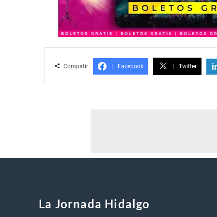
i
Compatir
|
Facebook
|
Twitter
La Jornada Hidalgo