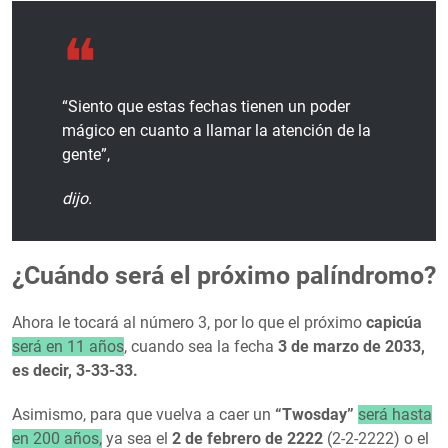
“Siento que estas fechas tienen un poder
mágico en cuanto a llamar la atención de la
gente”,
dijo.
¿Cuándo será el próximo palíndromo?
Ahora le tocará al número 3, por lo que el próximo
capicúa
será en 11 años
, cuando sea la fecha
3 de marzo de 2033,
es decir, 3-33-33.
Asimismo, para que vuelva a caer un
“Twosday”
será hasta
en 200 años,
ya sea el
2 de febrero de 2222
(2-2-2222) o el