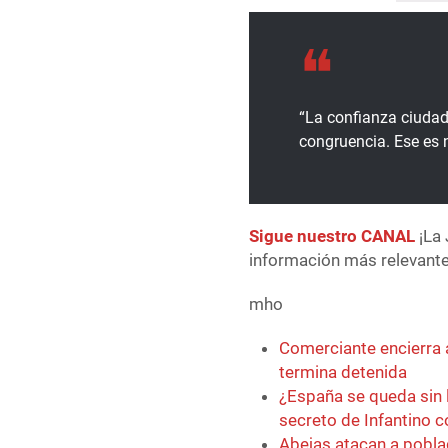
“La confianza ciudad
congruencia. Ese es
Sigue nuestro CANAL
¡La 
información más relevante 
mho
Comerciante encierra 
termina detenida
¿España se queda sin 
secreto de Infantino 
Abejas atacan a pobla