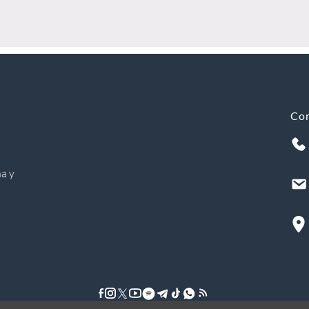
Co
a y