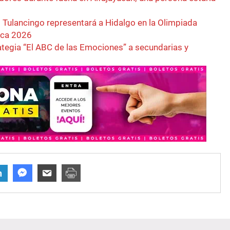
 Tulancingo representará a Hidalgo en la Olimpiada
ica 2026
rategia “El ABC de las Emociones” a secundarias y
n