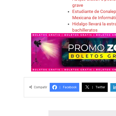
grave
Estudiante de Conalep
Mexicana de Informát
Hidalgo llevará la est
bachilleratos
i
Compatir
|
Facebook
|
Twitter