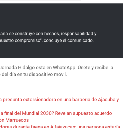
ana se construye con hechos, responsabilidad y
 nuestro compromiso”, concluye el comunicado.
Jornada Hidalgo está en WhatsApp! Únete y recibe la
del día en tu dispositivo móvil.
a presunta extorsionadora en una barbería de Ajacuba y
la final del Mundial 2030? Revelan supuesto acuerdo
con Marruecos
dores durante faena en Alfajayucan; una persona estaría