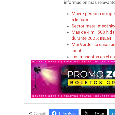
información más relevante 
Muere persona atropel
a la fuga
Sector metal-mecánico 
Más de 4 mil 500 hid
durante 2025: INEGI
Müi Verde: La unión ent
local
Las mascotas en el au
i
Compatir
|
Facebook
|
Twitter