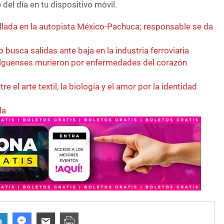
del día en tu dispositivo móvil.
lada en la autopista México-Pachuca; responsable se da
busca salidas ante baja en la industria ferroviaria
alguenses murieron por enfermedades del corazón
re el arte textil, la biología y el amor por la identidad
la
n