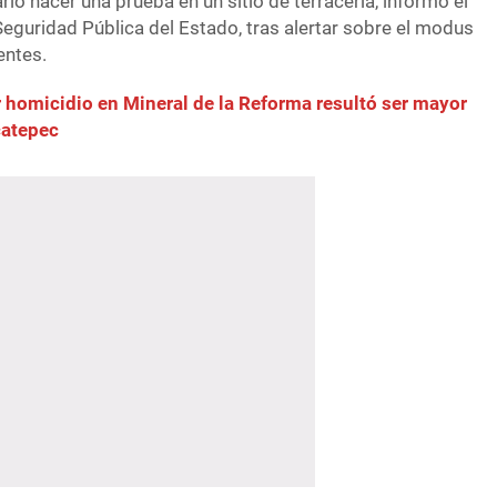
ario hacer una prueba en un sitio de terracería, informó el
e Seguridad Pública del Estado, tras alertar sobre el modus
entes.
 homicidio en Mineral de la Reforma resultó ser mayor
catepec