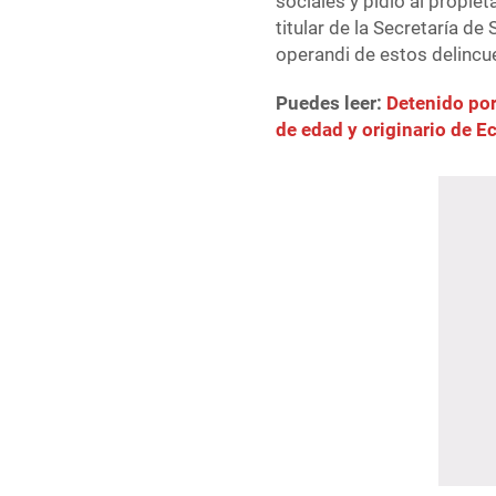
sociales y pidió al propiet
titular de la Secretaría d
operandi de estos delincu
Puedes leer:
Detenido por
de edad y originario de E