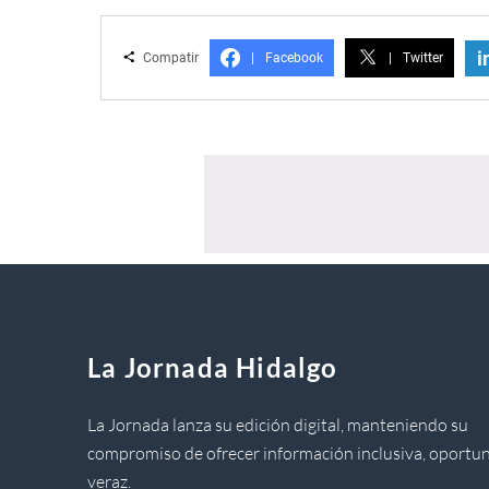
i
Compatir
|
Facebook
|
Twitter
La Jornada Hidalgo
La Jornada lanza su edición digital, manteniendo su
compromiso de ofrecer información inclusiva, oportun
veraz.