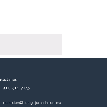
ntáctanos
558 - 951 - 0832
redaccion@hidalgo.jornada.com.mx