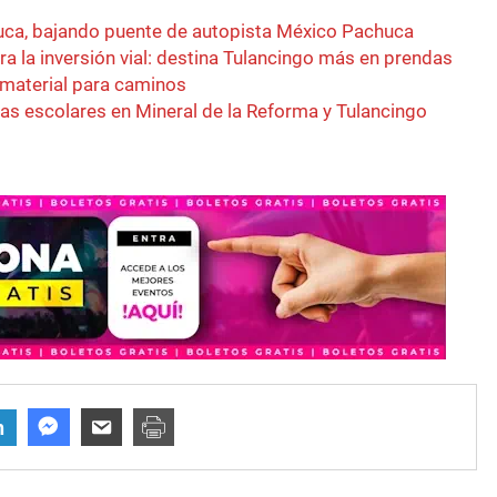
ayuca, bajando puente de autopista México Pachuca
a la inversión vial: destina Tulancingo más en prendas
 material para caminos
cas escolares en Mineral de la Reforma y Tulancingo
n