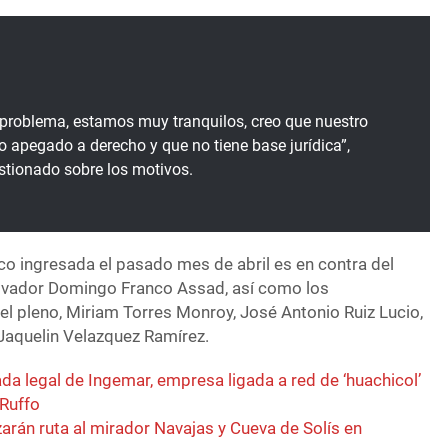
problema, estamos muy tranquilos, creo que nuestro
o apegado a derecho y que no tiene base jurídica”,
stionado sobre los motivos.
tico ingresada el pasado mes de abril es en contra del
lvador Domingo Franco Assad, así como los
el pleno, Miriam Torres Monroy, José Antonio Ruiz Lucio,
 Jaquelin Velazquez Ramírez.
a legal de Ingemar, empresa ligada a red de ‘huachicol’
 Ruffo
zarán ruta al mirador Navajas y Cueva de Solís en