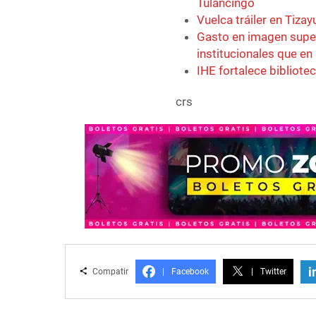
Tulancingo
Vuelca tráiler en Tiz
Gasto en imagen super
institucionales que en
IHE fortalece bibliote
crs
i
Compatir
|
Facebook
|
Twitter