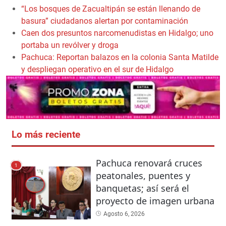
“Los bosques de Zacualtipán se están llenando de
basura” ciudadanos alertan por contaminación
Caen dos presuntos narcomenudistas en Hidalgo; uno
portaba un revólver y droga
Pachuca: Reportan balazos en la colonia Santa Matilde
y despliegan operativo en el sur de Hidalgo
Lo más reciente
Pachuca renovará cruces
1
peatonales, puentes y
banquetas; así será el
proyecto de imagen urbana
Agosto 6, 2026