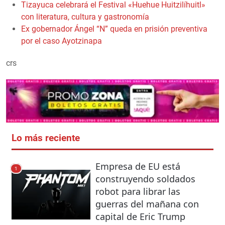
Tizayuca celebrará el Festival «Huehue Huitzilíhuitl»
con literatura, cultura y gastronomía
Ex gobernador Ángel “N” queda en prisión preventiva
por el caso Ayotzinapa
crs
Lo más reciente
Empresa de EU está
1
construyendo soldados
robot para librar las
guerras del mañana con
capital de Eric Trump