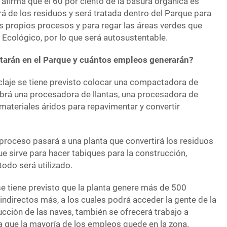
firma que el 60 por ciento de la basura orgánica es
erá de los residuos y será tratada dentro del Parque para
os propios procesos y para regar las áreas verdes que
 Ecológico, por lo que será autosustentable.
tarán en el Parque y cuántos empleos generarán?
claje se tiene previsto colocar una compactadora de
abrá una procesadora de llantas, una procesadora de
materiales áridos para repavimentar y convertir
proceso pasará a una planta que convertirá los residuos
e sirve para hacer tabiques para la construcción,
todo será utilizado.
se tiene previsto que la planta genere más de 500
indirectos más, a los cuales podrá acceder la gente de la
rucción de las naves, también se ofrecerá trabajo a
a que la mayoría de los empleos quede en la zona.