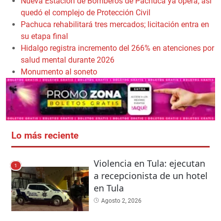
Nueva Estación de Bomberos de Pachuca ya opera; así
quedó el complejo de Protección Civil
Pachuca rehabilitará tres mercados; licitación entra en
su etapa final
Hidalgo registra incremento del 266% en atenciones por
salud mental durante 2026
Monumento al soneto
Lo más reciente
Violencia en Tula: ejecutan
1
a recepcionista de un hotel
en Tula
Agosto 2, 2026