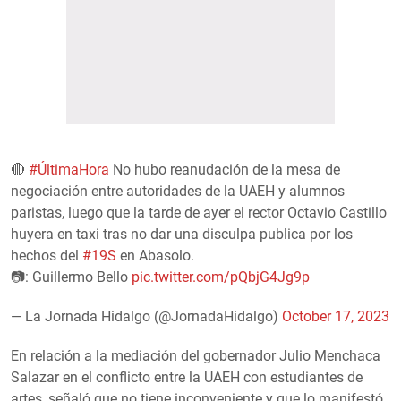
🔴
#ÚltimaHora
No hubo reanudación de la mesa de
negociación entre autoridades de la UAEH y alumnos
paristas, luego que la tarde de ayer el rector Octavio Castillo
huyera en taxi tras no dar una disculpa publica por los
hechos del
#19S
en Abasolo.
📷: Guillermo Bello
pic.twitter.com/pQbjG4Jg9p
— La Jornada Hidalgo (@JornadaHidalgo)
October 17, 2023
En relación a la mediación del gobernador Julio Menchaca
Salazar en el conflicto entre la UAEH con estudiantes de
artes, señaló que no tiene inconveniente y que lo manifestó