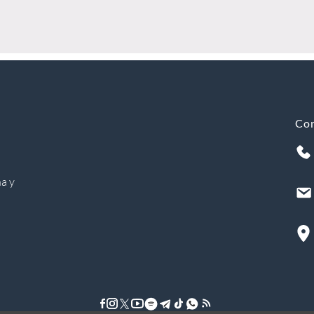
Co
a y