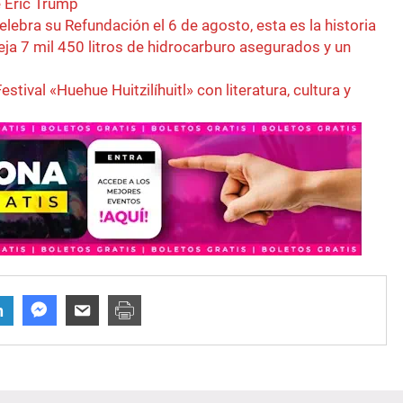
 Eric Trump
elebra su Refundación el 6 de agosto, esta es la historia
eja 7 mil 450 litros de hidrocarburo asegurados y un
estival «Huehue Huitzilíhuitl» con literatura, cultura y
n