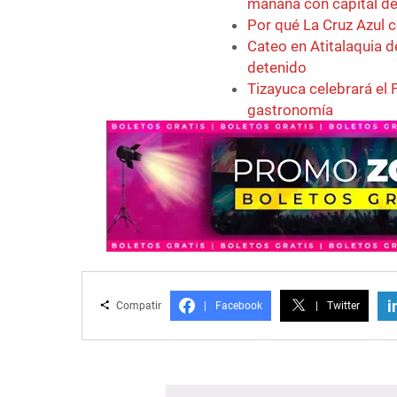
mañana con capital de
Por qué La Cruz Azul c
Cateo en Atitalaquia d
detenido
Tizayuca celebrará el F
gastronomía
i
Compatir
|
Facebook
|
Twitter