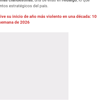
mas clandestinas
, una de ellas en
Hidalgo
, lo que
untos estratégicos del país.
vive su inicio de año más violento en una década: 10
 semana de 2026