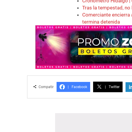
Cronómetro Hidalgo |
Tras la tempestad, no 
Comerciante encierra 
termina detenida
i
Compatir
|
Facebook
|
Twitter