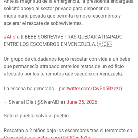
Ante la magnitud de la emergencia, la presidenta encargada
solicitó apoyo al sector privado para disponer de
maquinaria pesada que permita remover escombros y
acelerar el rescate de sobrevivientes.
#Ahora
|| BEBÉ SOBREVIVE TRAS QUEDAR ATRAPADO
ENTRE LOS ESCOMBROS EN VENEZUELA. 🇻🇪🆘
Un grupo de ciudadanos logró rescatar con vida a un bebé
que permanecía atrapado entre los restos de un edificio
afectado por los terremotos que sacudieron Venezuela.
La escena ha generado…
pic.twitter.com/CwBb5BzezQ
— Sivar al Día (@SivarAlDia)
June 25, 2026
Solo el pueblo salva al pueblo
Rescatan a 2 niños bajo los escombros tras el terremoto en
Venezuela.
pic.twitter.com/Pd0CuvJc1q