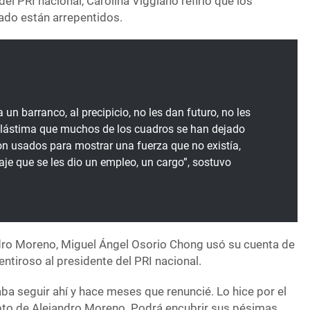
 del PRI nacional, Carolina Viggiano refirió que los
iado están arrepentidos.
 un barranco, al precipicio, no les dan futuro, no les
 lástima que muchos de los cuadros se han dejado
n usados para mostrar una fuerza que no existía,
je que se les dio un empleo, un cargo”, sostuvo
dro Moreno, Miguel Ángel Osorio Chong usó su cuenta de
entiroso al presidente del PRI nacional.
ba seguir ahí y hace meses que renuncié. Lo hice por el
upto de Alejandro Moreno. Podrá encubrir sus pésimas