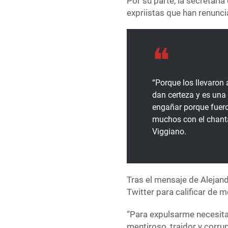
Por su parte, la secretaria
expriistas que han renunc
“Porque los llevaron a
dan certeza y es una
engañar porque fuero
muchos con el chanta
Viggiano.
Tras el mensaje de Alejan
Twitter para calificar de m
“Para expulsarme necesita
mentiroso, traidor y corr