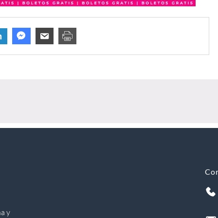
n
Co
a y