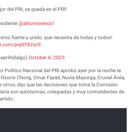
or del PRI, se queda en el PRI!
esidente
@alitomorenoc
!
ismo fuerte y unido, que necesita de todas y todos!
ter.com/pnjXF82orS
deprihidalgo)
October 6, 2023
jo Político Nacional del PRI aprobó ayer por la noche la
 Osorio Chong, Omar Fayad, Nuvia Mayorga, Eruviel Ávila,
e otros, dijo que las decisiones que toma la Comisión
idaria son autónomas, colegiadas y muy contundentes de
artido.