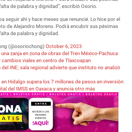
alta de palabra y dignidad”, escribió Osorio.
a seguir ahí y hace meses que renuncié. Lo hice por el
upto de Alejandro Moreno. Podrá encubrir sus pésimas
alta de palabra y dignidad.
hong (@osoriochong)
October 6, 2023
e una zanja en zona de obras del Tren México-Pachuca
r cambios viales en centro de Tlaxcoapan
del INE; sala regional advierte que instituto no analizó
en Hidalgo supera los 7 millones de pesos en inversión
ital del IMSS en Oaxaca y anuncia otro más