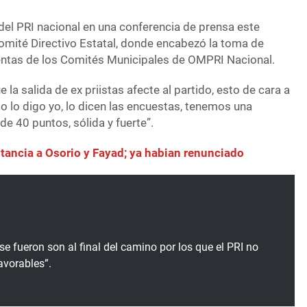
r del PRI nacional en una conferencia de prensa este
Comité Directivo Estatal, donde encabezó la toma de
entas de los Comités Municipales de OMPRI Nacional.
a salida de ex priistas afecte al partido, esto de cara a
o lo digo yo, lo dicen las encuestas, tenemos una
de 40 puntos, sólida y fuerte”.
itancia a Osorio y Fayad; ya habian renunciado
e fueron son al final del camino por los que el PRI no
avorables”.