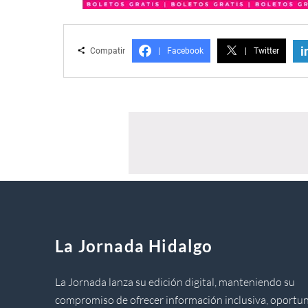
i
Compatir
|
Facebook
|
Twitter
La Jornada Hidalgo
La Jornada lanza su edición digital, manteniendo su
compromiso de ofrecer información inclusiva, oportun