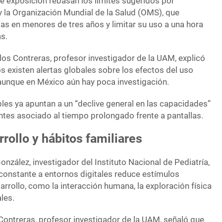
de exposición rebasan los límites sugeridos por
la Organización Mundial de la Salud (OMS), que
as en menores de tres años y limitar su uso a una hora
s.
rlos Contreras, profesor investigador de la UAM, explicó
s existen alertas globales sobre los efectos del uso
 aunque en México aún hay poca investigación.
bles ya apuntan a un “declive general en las capacidades”
ntes asociado al tiempo prolongado frente a pantallas.
rollo y hábitos familiares
onzález, investigador del Instituto Nacional de Pediatría,
 constante a entornos digitales reduce estímulos
rrollo, como la interacción humana, la exploración física
les.
Contreras, profesor investigador de la UAM, señaló que