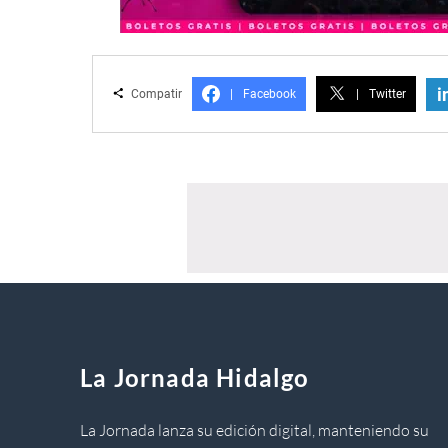
i
Compatir
|
Facebook
|
Twitter
La Jornada Hidalgo
La Jornada lanza su edición digital, manteniendo su