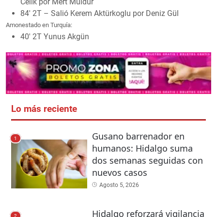
Celik por Mert Müldür
84′ 2T – Salió Kerem Aktürkoglu por Deniz Gül
Amonestado en Turquía:
40′ 2T Yunus Akgün
Lo más reciente
Gusano barrenador en
1
humanos: Hidalgo suma
dos semanas seguidas con
nuevos casos
Agosto 5, 2026
Hidalgo reforzará vigilancia
2