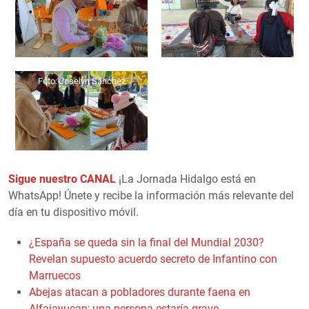
Foto: Joselyn Sánchez
Sigue nuestro CANAL
¡La Jornada Hidalgo está en
WhatsApp! Únete y recibe la información más relevante del
día en tu dispositivo móvil.
¿España se queda sin la final del Mundial 2030?
Revelan supuesto acuerdo secreto de Infantino con
Marruecos
Abejas atacan a pobladores durante faena en
Alfajayucan; una persona estaría grave