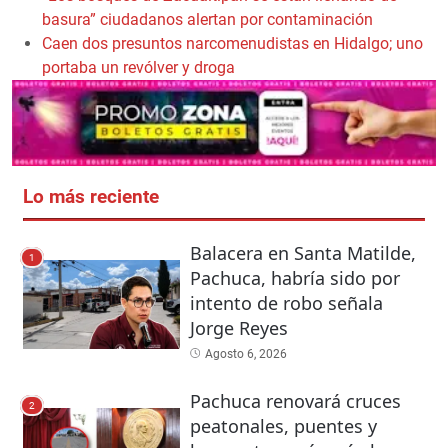
basura” ciudadanos alertan por contaminación
Caen dos presuntos narcomenudistas en Hidalgo; uno
portaba un revólver y droga
Lo más reciente
Balacera en Santa Matilde,
1
Pachuca, habría sido por
intento de robo señala
Jorge Reyes
Agosto 6, 2026
Pachuca renovará cruces
2
peatonales, puentes y