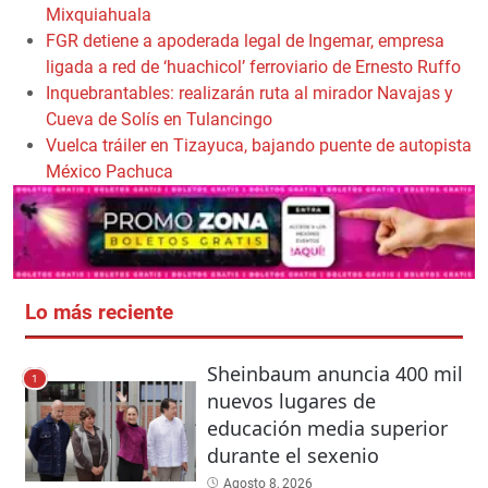
Mixquiahuala
FGR detiene a apoderada legal de Ingemar, empresa
ligada a red de ‘huachicol’ ferroviario de Ernesto Ruffo
Inquebrantables: realizarán ruta al mirador Navajas y
Cueva de Solís en Tulancingo
Vuelca tráiler en Tizayuca, bajando puente de autopista
México Pachuca
Lo más reciente
Sheinbaum anuncia 400 mil
1
nuevos lugares de
educación media superior
durante el sexenio
Agosto 8, 2026