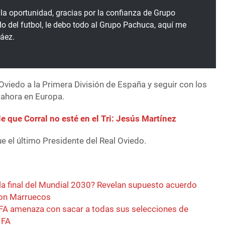
la oportunidad, gracias por la confianza de Grupo
o del futbol, le debo todo al Grupo Pachuca, aquí me
láez.
 Oviedo a la Primera División de España y seguir con los
 ahora en Europa.
le que Corral no esté en el Tri: Jesús Martínez
e el último Presidente del Real Oviedo.
la final del Mundial 2030? Revelan supuesto acuerdo
con Marruecos
FA amenaza con sacar a todas sus selecciones de
IFA