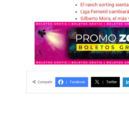
El ranch sorting sien
Liga Femenil cambiará
Gilberto Mora, el más 
i
Compatir
|
Facebook
|
Twitter