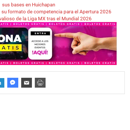
ta sus bases en Huichapan
 su formato de competencia para el Apertura 2026
valioso de la Liga MX tras el Mundial 2026
n