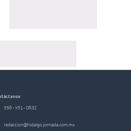
ntáctanos
558 - 951 - 0832
redaccion@hidalgo.jornada.com.mx