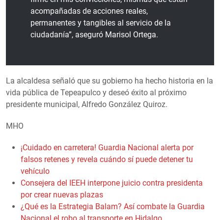
acompañadas de acciones reales,
permanentes y tangibles al servicio de la
ciudadanía”, aseguró Marisol Ortega.
La alcaldesa señaló que su gobierno ha hecho historia en la
vida pública de Tepeapulco y deseó éxito al próximo
presidente municipal, Alfredo González Quiroz.
MHO
¡Cuidado en carretera! Guardia Nacional alerta por
falsos retenes y revela cuándo sí puede detener tu
vehículo
Consejera del IEEH interpone juicio contra presidenta
por crear nuevas plazas
¿Qué es la Estrategia Balam? Así combate la Guardia
Nacional el robo al transporte en Hidalgo