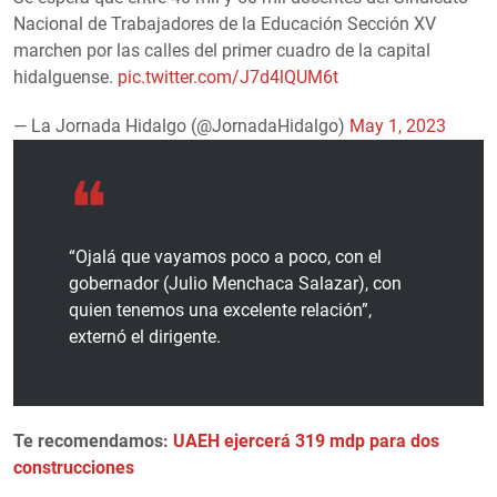
Nacional de Trabajadores de la Educación Sección XV
marchen por las calles del primer cuadro de la capital
hidalguense.
pic.twitter.com/J7d4lQUM6t
— La Jornada Hidalgo (@JornadaHidalgo)
May 1, 2023
“Ojalá que vayamos poco a poco, con el
gobernador (Julio Menchaca Salazar), con
quien tenemos una excelente relación”,
externó el dirigente.
Te recomendamos:
UAEH ejercerá 319 mdp para dos
construcciones