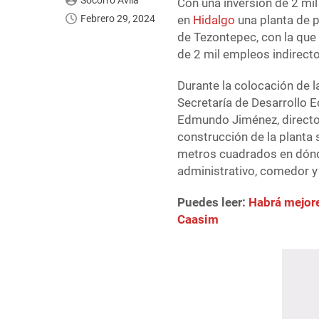
Socorro Ávila
Con una inversión de 2 mi
Febrero 29, 2024
en
Hidalgo
una planta de p
de Tezontepec, con la que
de 2 mil empleos indirecto
Durante la colocación de la
Secretaría de Desarrollo 
Edmundo Jiménez, director
construcción de la planta 
metros cuadrados en dónde
administrativo, comedor y
Puedes leer:
Habrá mejore
Caasim