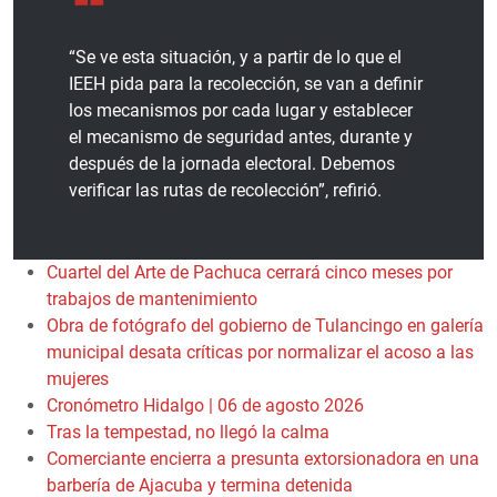
“Se ve esta situación, y a partir de lo que el
IEEH pida para la recolección, se van a definir
los mecanismos por cada lugar y establecer
el mecanismo de seguridad antes, durante y
después de la jornada electoral. Debemos
verificar las rutas de recolección”, refirió.
Cuartel del Arte de Pachuca cerrará cinco meses por
trabajos de mantenimiento
Obra de fotógrafo del gobierno de Tulancingo en galería
municipal desata críticas por normalizar el acoso a las
mujeres
Cronómetro Hidalgo | 06 de agosto 2026
Tras la tempestad, no llegó la calma
Comerciante encierra a presunta extorsionadora en una
barbería de Ajacuba y termina detenida