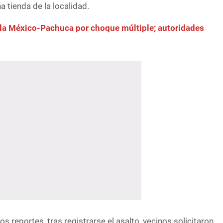
 tienda de la localidad.
 la México-Pachuca por choque múltiple; autoridades
s reportes, tras registrarse el asalto, vecinos solicitaron