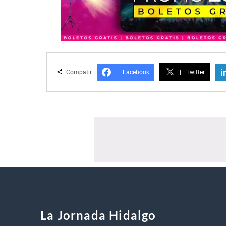
i
Compatir
|
Facebook
|
Twitter
La Jornada Hidalgo