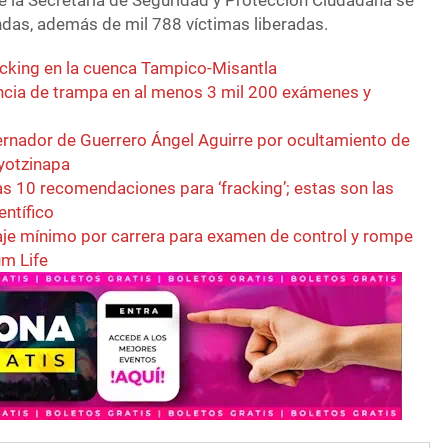
de la Secretaría de Seguridad y Protección Ciudadana se
das, además de mil 788 víctimas liberadas.
acking en la cuenca Tampico-Misantla
cia de trampa en al menos 3 mil 200 exámenes y
ernador de Guerrero Ángel Aguirre por ocultamiento de
Ayotzinapa
s 10 recomendaciones para ‘fracking’; estas son las
entífico
je mínimo por carrera para examen de control y rompe
um Life