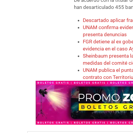
De acuerdo con la titular 
han desarticulado 455 ban
Descartado aplicar fr
UNAM confirma eviden
presenta denuncias
FGR detiene al ex gob
evidencia en el caso 
Sheinbaum presenta la
medidas del comité ci
UNAM publica el punta
contrato con Territori