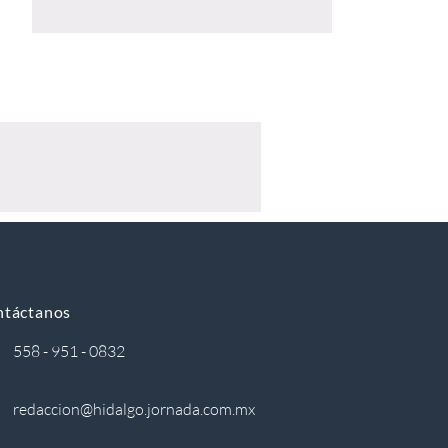
ntáctanos
558 - 951 - 0832
redaccion@hidalgo.jornada.com.mx