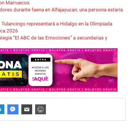
con Marruecos
dores durante faena en Alfajayucan; una persona estaría
 Tulancingo representará a Hidalgo en la Olimpiada
ica 2026
rategia “El ABC de las Emociones” a secundarias y
n