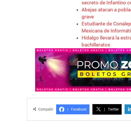
secreto de Infantino 
Abejas atacan a pobla
grave
Estudiante de Conalep
Mexicana de Informát
Hidalgo llevará la est
bachilleratos
i
Compatir
|
Facebook
|
Twitter