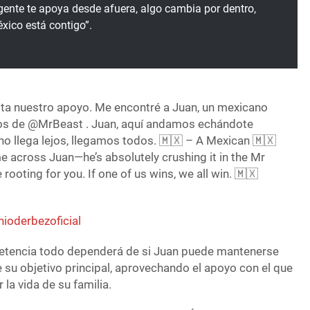
gente te apoya desde afuera, algo cambia por dentro,
xico está contigo”.
ta nuestro apoyo. Me encontré a Juan, un mexicano
gos de @MrBeast . Juan, aquí andamos echándote
o llega lejos, llegamos todos. 🇲🇽 – A Mexican 🇲🇽
e across Juan—he’s absolutely crushing it in the Mr
rooting for you. If one of us wins, we all win. 🇲🇽
nioderbezoficial
tencia todo dependerá de si Juan puede mantenerse
de su objetivo principal, aprovechando el apoyo con el que
la vida de su familia.