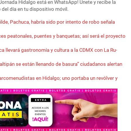
Jornada Hidalgo está en WhatsApp! Únete y recibe la
del día en tu dispositivo móvil.
lde, Pachuca, habría sido por intento de robo señala
es peatonales, puentes y banquetas; así será el proyecto
a llevará gastronomía y cultura a la CDMX con La Ru-
ltipán se están llenando de basura” ciudadanos alertan
rcomenudistas en Hidalgo; uno portaba un revólver y