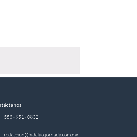
ntáctanos
558 - 951 - 0832
redaccion@hidalgo.jornada.com.mx