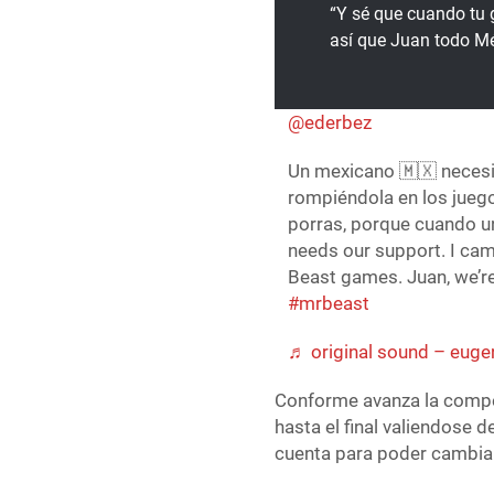
“Y sé que cuando tu 
así que Juan todo Mé
@ederbez
Un mexicano 🇲🇽 necesi
rompiéndola en los jue
porras, porque cuando un
needs our support. I cam
Beast games. Juan, we’re 
#mrbeast
♬ original sound – euge
Conforme avanza la compe
hasta el final valiendose 
cuenta para poder cambiar 