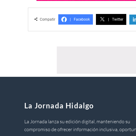
i
Compatir
|
Facebook
|
Twitter
La Jornada Hidalgo
La Jornada lanza su edición digital, manteniendo su
compromiso de ofrecer información inclusiva, oportun