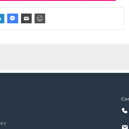
n
Co
a y