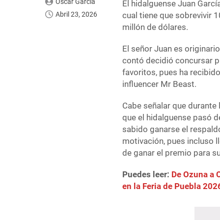
Oscar García
El hidalguense Juan García
Abril 23, 2026
cual tiene que sobrevivir 
millón de dólares.
El señor Juan es originari
contó decidió concursar pa
favoritos, pues ha recibid
influencer Mr Beast.
Cabe señalar que durante l
que el hidalguense pasó de
sabido ganarse el respaldo
motivación, pues incluso l
de ganar el premio para su
Puedes leer:
De Ozuna a C
en la Feria de Puebla 202