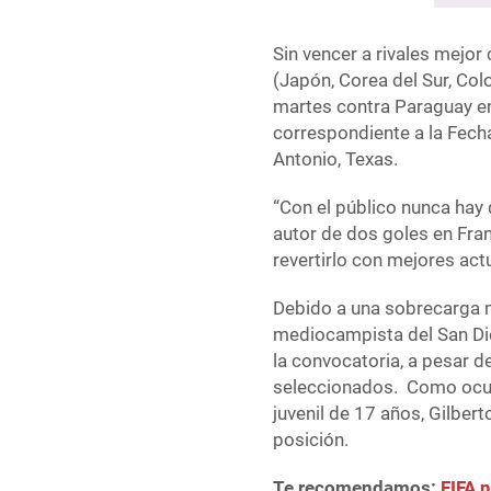
Sin vencer a rivales mejor
(Japón, Corea del Sur, Colo
martes contra Paraguay e
correspondiente a la Fec
Antonio, Texas.
“Con el público nunca hay 
autor de dos goles en Fran
revertirlo con mejores act
Debido a una sobrecarga m
mediocampista del San Die
la convocatoria, a pesar de 
seleccionados. Como ocurr
juvenil de 17 años, Gilber
posición.
Te recomendamos:
FIFA 