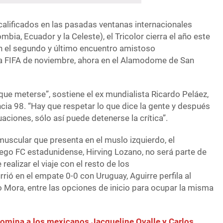
 calificados en las pasadas ventanas internacionales
mbia, Ecuador y la Celeste), el Tricolor cierra el año este
n el segundo y último encuentro amistoso
ha FIFA de noviembre, ahora en el Alamodome de San
que meterse”, sostiene el ex mundialista Ricardo Peláez,
cia 98. “Hay que respetar lo que dice la gente y después
uaciones, sólo así puede detenerse la crítica”.
uscular que presenta en el muslo izquierdo, el
go FC estadunidense, Hirving Lozano, no será parte de
realizar el viaje con el resto de los
ió en el empate 0-0 con Uruguay, Aguirre perfila al
to Mora, entre las opciones de inicio para ocupar la misma
nomina a los mexicanos Jacqueline Ovalle y Carlos