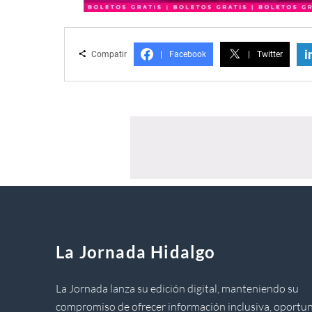
i
Compatir
|
Facebook
|
Twitter
La Jornada Hidalgo
La Jornada lanza su edición digital, manteniendo su
compromiso de ofrecer información inclusiva, oportun