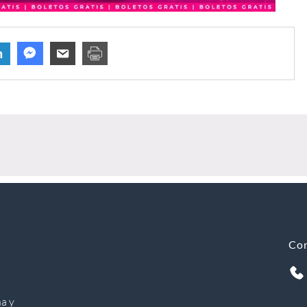
n
Co
a y