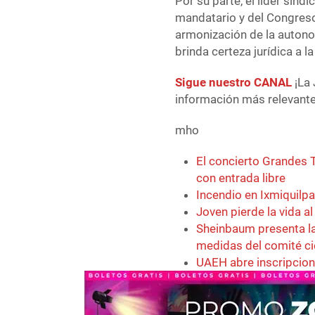
Por su parte, el líder sind
mandatario y del Congreso 
armonización de la autono
brinda certeza jurídica a 
Sigue nuestro CANAL
¡La 
información más relevante 
mho
El concierto Grandes T
con entrada libre
Incendio en Ixmiquilp
Joven pierde la vida a
Sheinbaum presenta la
medidas del comité ci
UAEH abre inscripcion