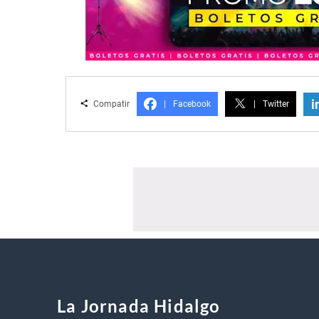
i
Compatir
|
Facebook
|
Twitter
La Jornada Hidalgo