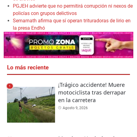
PGJEH advierte que no permitirá corrupción ni nexos de
policías con grupos delictivos
Semarnath afirma que sí operan trituradoras de lirio en
la presa Endhó
Lo más reciente
¡Trágico accidente! Muere
1
motociclista tras derrapar
en la carretera
Agosto 9, 2026