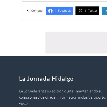
i
Compatir
|
Facebook
|
Twitter
La Jornada Hidalgo
La Jornada lanza su edición digital, manteniendo su
compromiso de ofrecer información inclusiva, oportun
veraz.