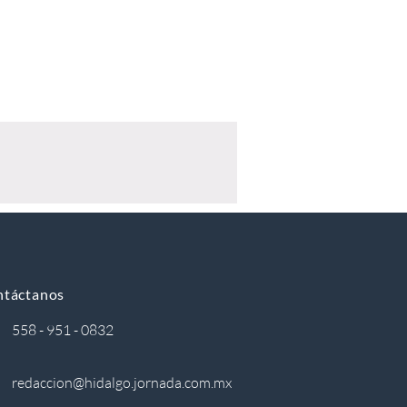
ntáctanos
558 - 951 - 0832
redaccion@hidalgo.jornada.com.mx