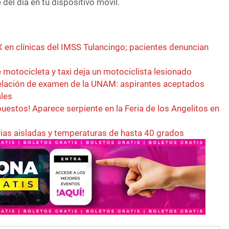
del día en tu dispositivo móvil.
X en clínicas del IMSS Tulancingo; pacientes denuncian
 motocicleta y taxi deja un motociclista lesionado
lación de examen de la UNAM: aspirantes aceptados
ales
puestos! Aparece serpiente en la Feria de los Angelitos en
vias aisladas y temperaturas de hasta 40 grados