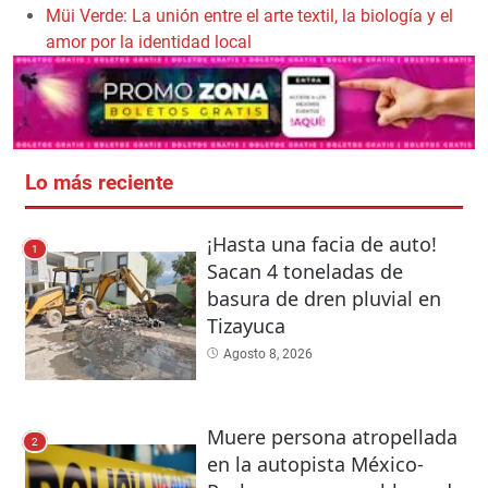
Müi Verde: La unión entre el arte textil, la biología y el
amor por la identidad local
Lo más reciente
¡Hasta una facia de auto!
1
Sacan 4 toneladas de
basura de dren pluvial en
Tizayuca
Agosto 8, 2026
Muere persona atropellada
2
en la autopista México-