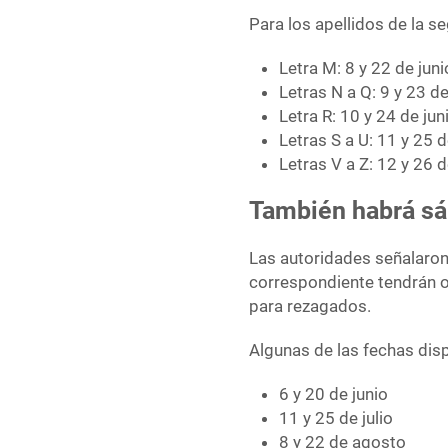
Para los apellidos de la s
Letra M: 8 y 22 de juni
Letras N a Q: 9 y 23 de
Letra R: 10 y 24 de jun
Letras S a U: 11 y 25 d
Letras V a Z: 12 y 26 d
También habrá sá
Las autoridades señalaron
correspondiente tendrán o
para rezagados.
Algunas de las fechas dis
6 y 20 de junio
11 y 25 de julio
8 y 22 de agosto