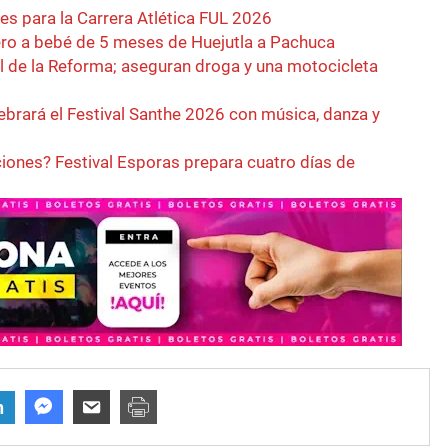
es para la Carrera Atlética FUL 2026
ero a bebé de 5 meses de Huejutla a Pachuca
l de la Reforma; aseguran droga y una motocicleta
ebrará el Festival Santhe 2026 con música, danza y
ciones? Festival Esporas prepara cuatro días de
n