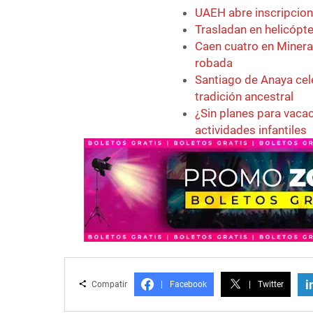
UAEH abre inscripcion
Trasladan en helicópt
Caen cuatro en Minera
robada
Santiago de Anaya cel
tradición ancestral
¿Sin planes para vaca
actividades infantiles
i
Compatir
|
Facebook
|
Twitter