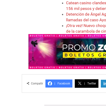
Catean casino clande
156 mil pesos y detie
Detención de Ángel Agu
llamadas del caso Ayo
¡Otra vez! Nuevo choq
de la carambola de ci
i
Compatir
|
Facebook
|
Twitter