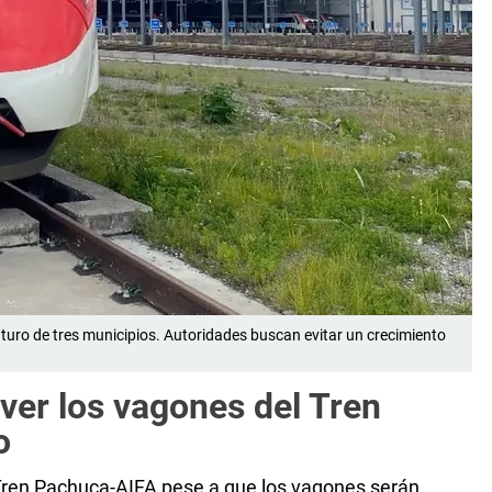
turo de tres municipios. Autoridades buscan evitar un crecimiento
ver los vagones del Tren
o
Tren Pachuca-AIFA pese a que los vagones serán