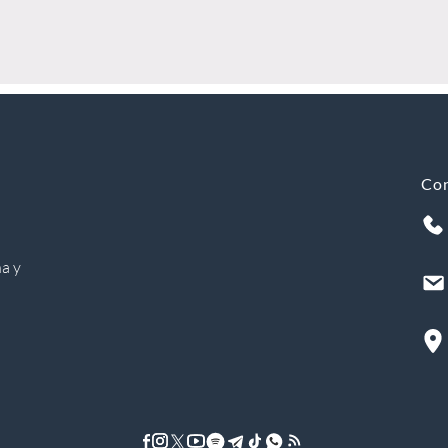
Co
a y