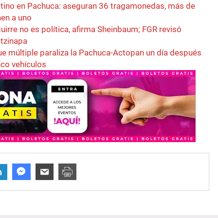
stino en Pachuca: aseguran 36 tragamonedas, más de
nen a uno
irre no es política, afirma Sheinbaum; FGR revisó
tzinapa
ue múltiple paraliza la Pachuca-Actopan un día después
nco vehículos
n