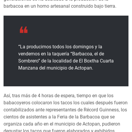
barbacoa en un horno artesanal construido bajo tierra.
“La producimos todos los domingos y la
vendemos en la taquería “Barbacoa, el de
Sombrero” de la localidad de El Boxtha Cuarta
Manzana del municipio de Actopan.
Así, tras más de 4 horas de espera, tiempo en que los
babacoyeros colocaron los tacos los cuales después fueron
contabilizados ante representantes de Récord Guinness, los
cientos de asistentes a la Feria de la Barbacoa que se
organiza cada año en el municipio de Actopan, pudieron
degustar los tacos que fueron elaborados y exhibidos