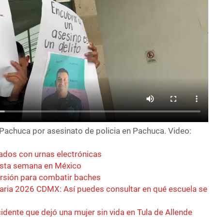
Pachuca por asesinato de policia en Pachuca. Video:
ados con urnas electrónicas
esta semana en México
rsión para combatir baches
aria 2026 CDMX: Así puedes consultar en qué escuela se
dente que dejó una mujer sin vida en Tula de Allende