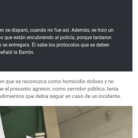
ien se disparó, cuando no fue así. Además, se hizo un
os que están encubriendo al policía, porque tardaron
se entregara. Él sabe los protocolos que se deben
 señaló la Barrón.
 en que se reconozca como homicidio doloso y no
 el presunto agresor, como servidor público, tenía
dimientos que debía seguir en caso de un incidente.