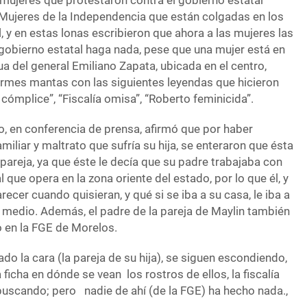
 mujeres que protestaron contra el gobierno estatal
Mujeres de la Independencia que están colgadas en los
l, y en estas lonas escribieron que ahora a las mujeres las
 gobierno estatal haga nada, pese que una mujer está en
ua del general Emiliano Zapata, ubicada en el centro,
rmes mantas con las siguientes leyendas que hicieron
ómplice”, “Fiscalía omisa”, “Roberto feminicida”.
o, en conferencia de prensa, afirmó que por haber
miliar y maltrato que sufría su hija, se enteraron que ésta
areja, ya que éste le decía que su padre trabajaba con
al que opera en la zona oriente del estado, por lo que él, y
ecer cuando quisieran, y qué si se iba a su casa, le iba a
 y medio. Además, el padre de la pareja de Maylin también
o en la FGE de Morelos.
ado la cara (la pareja de su hija), se siguen escondiendo,
ficha en dónde se vean los rostros de ellos, la fiscalía
buscando; pero nadie de ahí (de la FGE) ha hecho nada.,