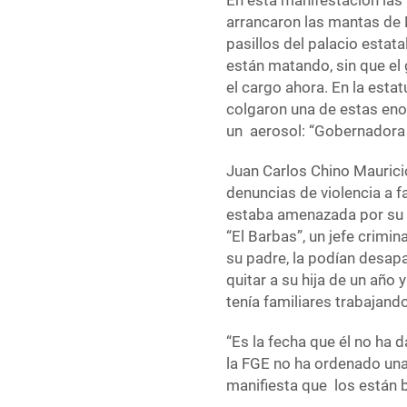
En esta manifestación las
arrancaron las mantas de 
pasillos del palacio estata
están matando, sin que el
el cargo ahora. En la estat
colgaron una de estas eno
un aerosol: “Gobernadora c
Juan Carlos Chino Maurici
denuncias de violencia a fa
estaba amenazada por su p
“El Barbas”, un jefe crimin
su padre, la podían desapar
quitar a su hija de un año
tenía familiares trabajand
“Es la fecha que él no ha d
la FGE no ha ordenado una 
manifiesta que los están 