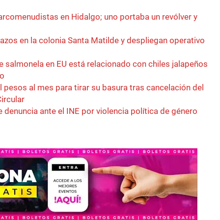
rcomenudistas en Hidalgo; uno portaba un revólver y
azos en la colonia Santa Matilde y despliegan operativo
de salmonela en EU está relacionado con chiles jalapeños
co
l pesos al mes para tirar su basura tras cancelación del
ircular
 denuncia ante el INE por violencia política de género