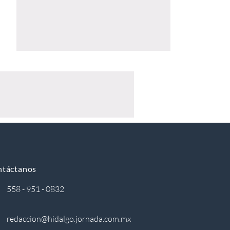
ntáctanos
558 - 951 - 0832
redaccion@hidalgo.jornada.com.mx