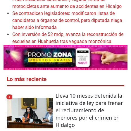
motocicletas ante aumento de accidentes en Hidalgo
Se contradicen legisladores: modificaron listas de
candidatos a órganos de control, pero diputada niega
haber sido informada
Con inversión de 52 mdp, avanza la reconstrucción de
escuelas en Huehuetla tras vaguada monzónica
Lo más reciente
Lleva 10 meses detenida la
1
iniciativa de ley para frenar
el reclutamiento de
menores por el crimen en
Hidalgo