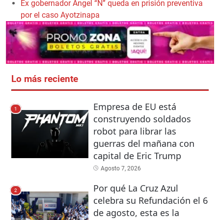
Ex gobernador Ángel “N” queda en prisión preventiva
por el caso Ayotzinapa
Lo más reciente
Empresa de EU está
1
construyendo soldados
robot para librar las
guerras del mañana con
capital de Eric Trump
Agosto 7, 2026
Por qué La Cruz Azul
2
celebra su Refundación el 6
de agosto, esta es la