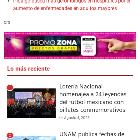
Hidalgo busca más gerontólogos en hospitales por el
aumento de enfermedades en adultos mayores
crs
Lo más reciente
Lotería Nacional
1
homenajea a 24 leyendas
del futbol mexicano con
billetes conmemorativos
Agosto 4, 2026
UNAM publica fechas de
2